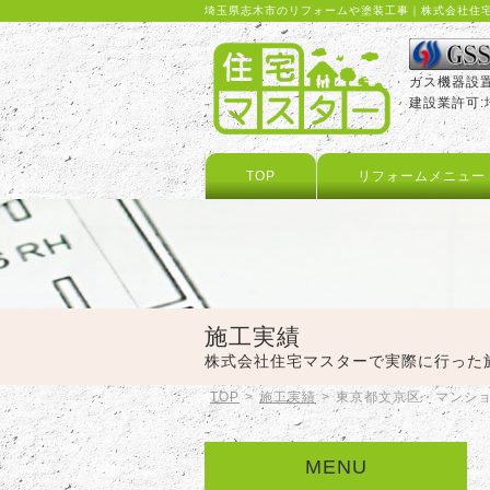
埼玉県志木市のリフォームや塗装工事｜株式会社住
ガス機器設
建設業許可:埼
TOP
リフォームメニュー
施工実績
株式会社住宅マスターで実際に行った
TOP
>
施工実績
>
東京都文京区 マンシ
MENU