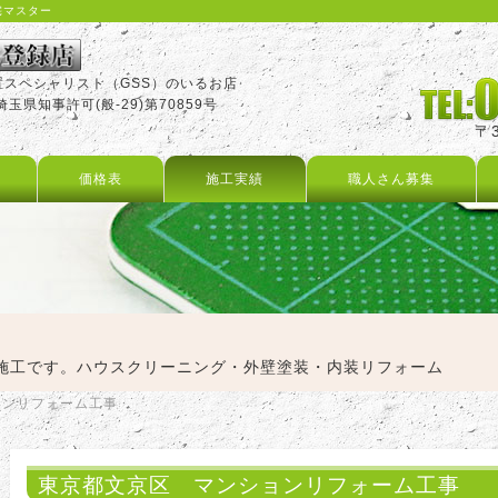
宅マスター
置スペシャリスト（GSS）のいるお店
玉県知事許可(般-29)第70859号
〒
価格表
施工実績
職人さん募集
施工です。ハウスクリーニング・外壁塗装・内装リフォーム
ョンリフォーム工事
東京都文京区 マンションリフォーム工事